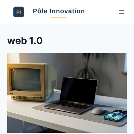
Aller
au
contenu
web 1.0